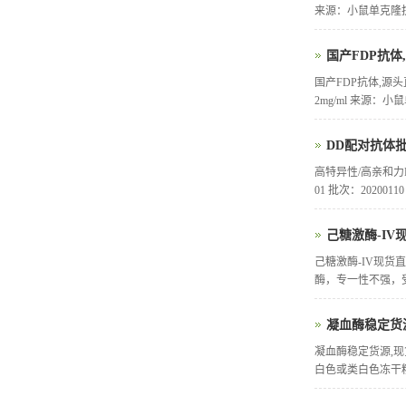
来源：小鼠单克隆抗
国产FDP抗体
国产FDP抗体,源头直
2mg/ml 来源：
DD配对抗体
高特异性/高亲和力D
01 批次：20200
己糖激酶-IV
己糖激酶-IV现货直供
酶，专一性不强，受
凝血酶稳定货
凝血酶稳定货源,
白色或类白色冻干粉