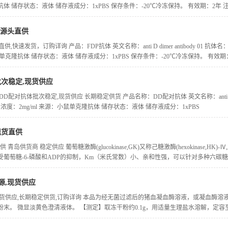
体 储存状态：液体 储存液成分：1xPBS 保存条件：-20℃冷冻保持。 有效期：2年
,源头直供
供,快速发货，订购详询 产品：FDP抗体 英文名称：anti D dimer antibody 01 抗
小鼠单克隆抗体 储存状态：液体 储存液成分：1xPBS 保存条件：-20℃冷冻保持。 有
批次稳定,现货供应
D配对抗体批次稳定,现货供应 长期稳定供货 产品名称：DD配对抗体 英文名称：anti D dim
110 浓度：2mg/ml 来源：小鼠单克隆抗体 储存状态：液体 储存液成分：1xPBS
现货直供
 青岛供货商 稳定供应 葡萄糖激酶(glucokinase,GK)又称己糖激酶(hexokinase,HK
葡萄糖-6-磷酸和ADP的抑制，Km（米氏常数）小、亲和性强，可以针对多种六碳糖进行
源,现货供应
现货供应,长期稳定供货,订购详询 本品为经无菌过滤后的猪血凝血酶溶液，或凝血酶溶
末。 微显淡黄色澄清液体。 【测定】取冻干粉约0.1g，用适量生理盐水溶解，定容至