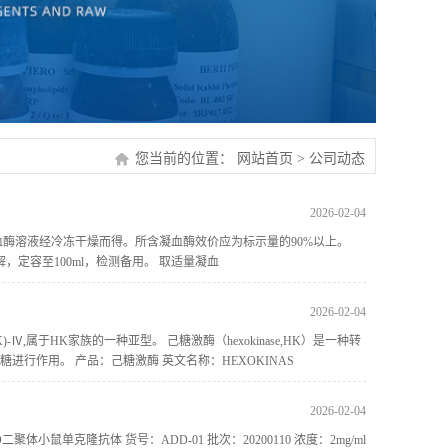
您当前的位置：
网站首页
>
公司动态
2026-02-04
血酶溶液经冷冻干燥而得。所含凝血酶效价应为标示量的90%以上。
，定容至100ml，检测备用。 取适量凝血
2026-02-04
,HK)‐Ⅳ,属于HK家族的一种亚型。 己糖激酶（hexokinase,HK）是一种转
进行作用。 产品：己糖激酶 英文名称：HEXOKINAS
2026-02-04
：D二聚体小鼠单克隆抗体 货号：ADD-01 批次：20200110 浓度：2mg/ml