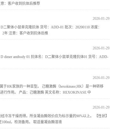
 注意：客户收到抗体后推荐
2026-01-29
体名：D二聚体小鼠单克隆抗体 货号：ADD-01 批次：20200110 浓度：
效期：2年 注意：客户收到抗体后推
2026-01-29
er antibody 01 抗体名：D二聚体小鼠单克隆抗体01 货号：ADD-
2026-01-29
)‐Ⅳ,属于HK家族的一种亚型。 己糖激酶（hexokinase,HK）是一种转移
作用。 产品：己糖激酶 英文名称：HEXOKINASE 中
2026-01-29
液经冷冻干燥而得。所含凝血酶效价应为标示量的90%以上。 【性状】
100ml，检测备用。 取适量凝血酶溶液