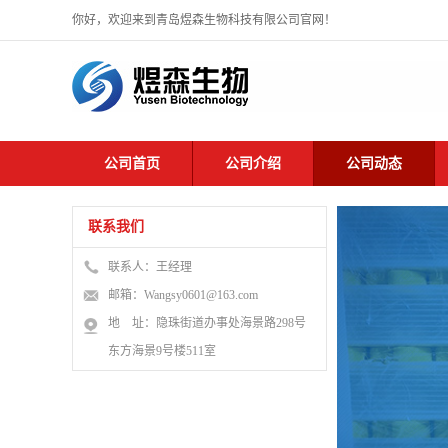
你好，欢迎来到青岛煜森生物科技有限公司官网！
公司首页
公司介绍
公司动态
联系我们
联系人：王经理
邮箱：Wangsy0601@163.com
地 址：隐珠街道办事处海景路298号
东方海景9号楼511室