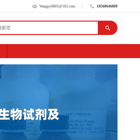
Wangsy0601@163.com
|
18560646889