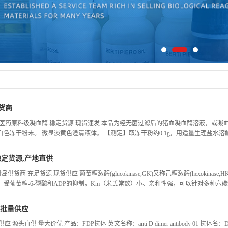
货商
 医药原料级凝血酶 稳定货源 现货速发 本品为经无菌过滤后的猪血凝血酶溶液，或凝
色冻干粉末。 微显淡黄色澄清液体。 【测定】取冻干粉约0.1g，用适量生理盐水溶解
稳定货源,产地直供
岛供货商 充足货源 现货供应 葡萄糖激酶(glucokinase,GK)又称己糖激酶(hexokinase
受葡萄糖-6-磷酸和ADP的抑制，Km（米氏常数）小、亲和性强，可以针对多种六碳糖
,批量供应
 源头直供 量大价优 产品：FDP抗体 英文名称：anti D dimer antibody 01 抗体名